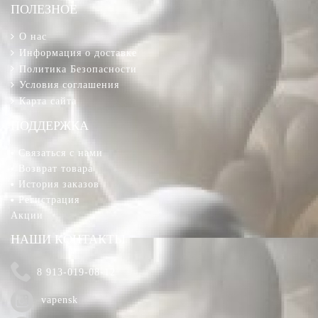
ПОЛЕЗНОЕ
О нас
Информация о доставке
Политика Безопасности
Условия соглашения
Карта сайта
ПОДДЕРЖКА
Связаться с нами
Возврат товара
История заказов
Регистрация
Акции
НАШИ КОНТАКТЫ
8 913-019-08-12
vapensk