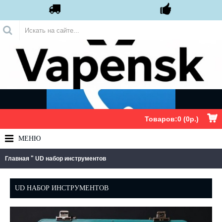
.
Товаров:0 (0р.)
МЕНЮ
"
Главная
UD набор инструментов
UD НАБОР ИНСТРУМЕНТОВ