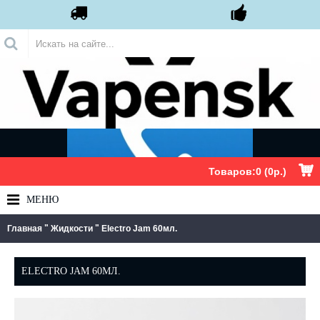
.
Товаров:0 (0р.)
МЕНЮ
"
"
Главная
Жидкости
Electro Jam 60мл.
ELECTRO JAM 60МЛ.