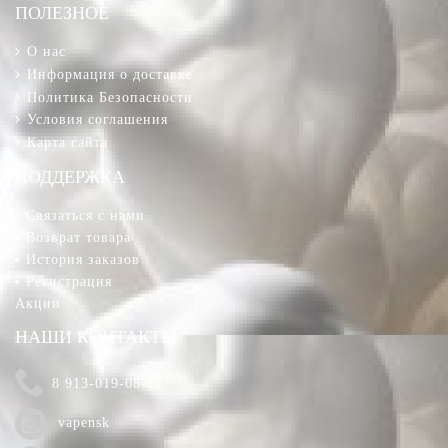
ПОЛЕЗНОЕ
О нас
Информация о доставке
Политика Безопасности
Условия соглашения
Карта сайта
ПОДДЕРЖКА
Связаться с нами
Возврат товара
История заказов
Регистрация
Акции
НАШИ КОНТАКТЫ
8 913-019-08-12
vapensk