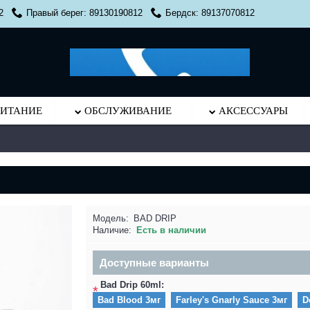
2
Правый берег: 89130190812
Бердск: 89137070812
ИТАНИЕ
ОБСЛУЖИВАНИЕ
АКСЕССУАРЫ
Модель:
BAD DRIP
Наличие:
Есть в наличии
Доступные варианты
Bad Drip 60ml:
*
Bad Blood 3мг
Farley's Gnarly Sauce 3мг
D