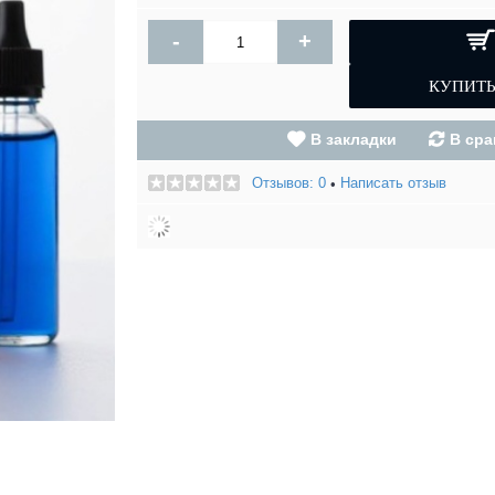
-
+
В закладки
В сра
Отзывов: 0
Написать отзыв
•