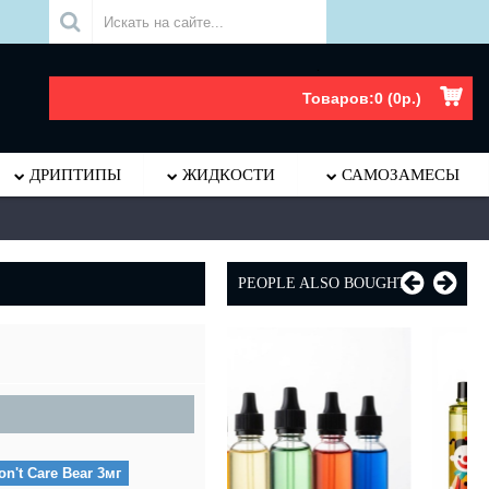
.
Товаров:0 (0р.)
ДРИПТИПЫ
ЖИДКОСТИ
САМОЗАМЕСЫ
PEOPLE ALSO BOUGHT
on't Care Bear 3мг