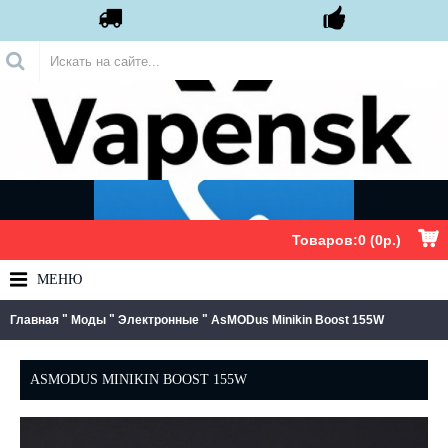
.
Товаров:0 (0р.)
МЕНЮ
"
"
"
Главная
Моды
Электронные
AsMODus Minikin Boost 155W
ASMODUS MINIKIN BOOST 155W