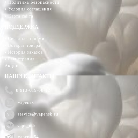
Политика Безопасности
Условия соглашения
Карта сайта
ПОДДЕРЖКА
Связаться с нами
Возврат товара
История заказов
Регистрация
Акции
НАШИ КОНТАКТЫ
8 913-019-08-12
vapensk
service@vapensk.ru
vape_nsk
vapensk54