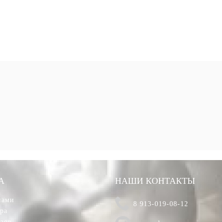
А
НАШИ КОНТАКТЫ
нами
8 913-019-08-12
ара
азов