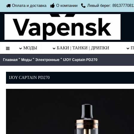
О компании
Левый берег: 8913777081
Оплата и доставка
МОДЫ
БАКИ | ТАНКИ | ДРИПКИ
П
"
"
"
Главная
Моды
Электронные
IJOY Captain PD270
IJOY CAPTAIN PD270