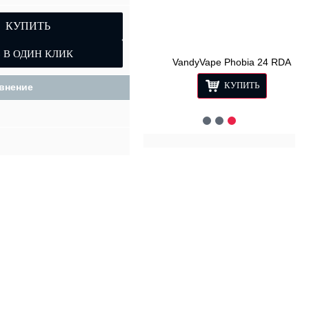
КУПИТЬ
Apocalypse Armageddon Squonker Box Kit
VandyVape Phobia 24 RDA
КУПИТЬ
КУПИТЬ
внение