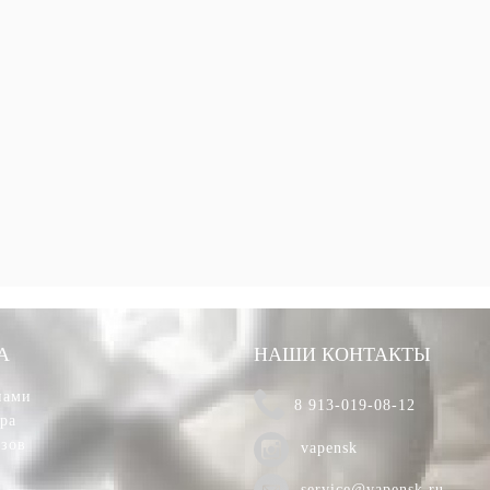
А
НАШИ КОНТАКТЫ
нами
8 913-019-08-12
ара
азов
vapensk
service@vapensk.ru