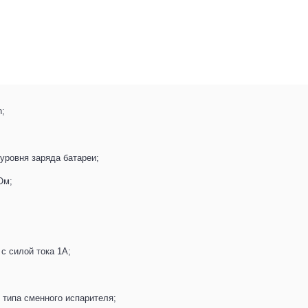
h;
уровня заряда батареи;
Ом;
с силой тока 1А;
 типа сменного испарителя;