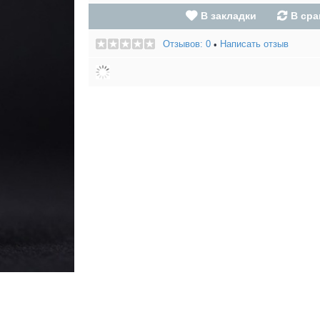
В закладки
В сра
Отзывов: 0
Написать отзыв
•
Eleaf iJust S
КУПИТЬ