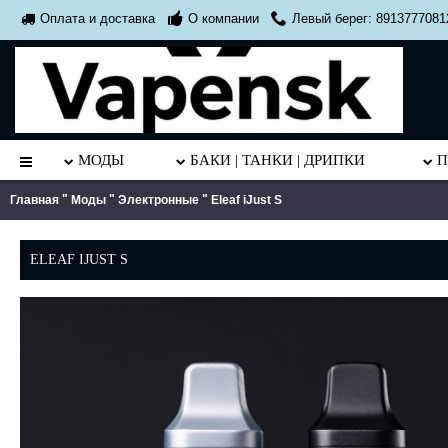
О компании
Левый берег: 8913777081
Оплата и доставка
МОДЫ
БАКИ | ТАНКИ | ДРИПКИ
П
"
"
"
Главная
Моды
Электронные
Eleaf iJust S
ELEAF IJUST S