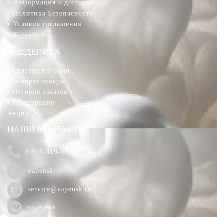
Информация о доставке
Политика Безопасности
Условия соглашения
Карта сайта
ПОДДЕРЖКА
Связаться с нами
Возврат товара
История заказов
Регистрация
Акции
НАШИ КОНТАКТЫ
8 913-019-08-12
vapensk
service@vapensk.ru
vape_nsk