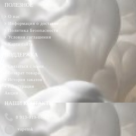
ПОЛЕЗНОЕ
О нас
Информация о доставке
Политика Безопасности
Условия соглашения
Карта сайта
ПОДДЕРЖКА
Связаться с нами
Возврат товара
История заказов
Регистрация
Акции
НАШИ КОНТАКТЫ
8 913-019-08-12
vapensk