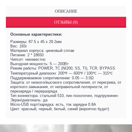
ОПИСАНИЕ
ОТЗЫВЫ (0)
Основные характеристики:
Размеры: 87.5 х 45 х 29.2мм
Вес: 165г
Материал корпуса: цинковый сплав
Питание: 2 * 18650
Чипсет: неизвестно
Выходная мощность: 5 — 200Вт
Режим работы: POWER, TC (NI200, SS, TI), TCR, BYPASS
Температурный диапазон: 200℉ — 600℉ / 100℃ — 315℃
Поддерживаемое сопротивление: 0.05 — 3.0Ω
Защита: от низкого/высокого сопротивления, от перегрева, от
короткого замыкания, от неправильной полярности, от
перезаряда / переразряда
Тип коннектора: стальной 510, пин позолочен, подпружинен
Экран/диагональ: да
Micro-USB порт/зарядка: есть, ток зарядки 0.8А
Цвет: красный, черный, белый, синий (вероятно будет)