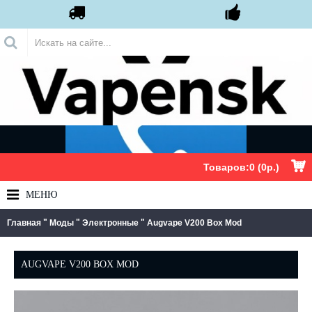
.
Товаров:0 (0р.)
МЕНЮ
"
"
"
Главная
Моды
Электронные
Augvape V200 Box Mod
AUGVAPE V200 BOX MOD