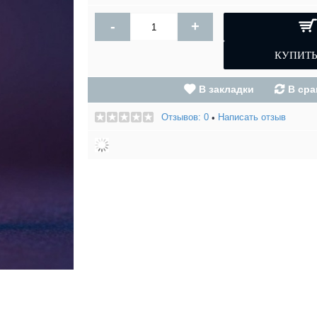
-
+
В закладки
В сра
Отзывов: 0
Написать отзыв
•